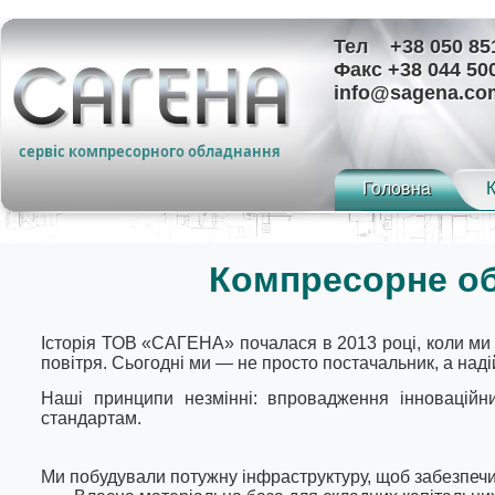
Тел +38 050 851
Факс +38 044 50
info@sagena.co
Головна
Компресорне об
Історія ТОВ «САГЕНА» почалася в 2013 році, коли ми 
повітря. Сьогодні ми — не просто постачальник, а над
Наші принципи незмінні: впровадження інноваційни
стандартам.
Ми побудували потужну інфраструктуру, щоб забезпеч