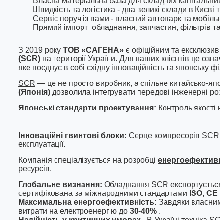
Власна матеріальна база для складних капітальних
Швидкість та логістика - два великі склади в Києві
Сервіс поруч із вами - власний автопарк та мобільні
Прямий імпорт
обладнання, запчастин, фільтрів та
З 2019 року
ТОВ «САГЕНА»
є офіційним та ексклюзи
(SCR)
на території України. Для наших клієнтів це оз
яке поєднує в собі східну інноваційність та японську ф
SCR
— це не просто виробник, а спільне китайсько-яп
(Японія)
дозволила інтегрувати передові інженерні ро
Японські стандарти проектування:
Контроль якості 
Інноваційні гвинтові блоки:
Серце компресорів SCR —
експлуатації.
Компанія спеціалізується на розробці
енергоефектив
ресурсів.
Глобальне визнання:
Обладнання SCR експортуєтьс
сертифікована за міжнародними стандартами
ISO, CE
Максимальна енергоефективність:
Завдяки власним
витрати на електроенергію до
30-40%
.
Надійність у критичних умовах.
В Україні техніка S